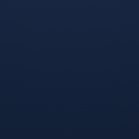
开云体育中国-逆转的蓝武士，当
开云体育中国-构思（由浅入深）
战术纪律吞噬桑巴天才，日本在C
组死亡之组写下不朽诗篇
开云sport-没有哈兰德的世界杯？
开云体育app-当桑巴舞遇上铁
那一刻，他让整个B组记住了自己
闸，范戴克如何在2026世界杯H组
的唯一
改写巴西对阵斯洛伐克的历史注脚