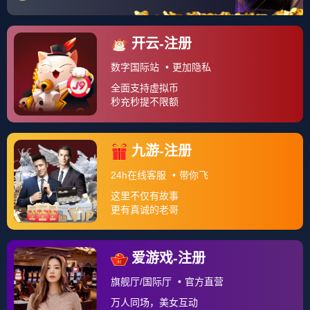
比赛从一开始便进入诡异节奏,意大利的352阵型像用卡尺丈
量过——巴斯托尼的左中卫插上幅度，恰是他在国际米兰每
场平均5.2次的精确复刻；巴雷拉与恰尔汗奥卢的中场连线，
传球成功率达94%，几乎是对本赛季欧冠数据的完美临摹。
埃及主帅维多利亚在场边不断挥臂,他赛前说“我们研究了三十
场国米比赛录像”，但真正对垒这支“意大利-国米联队”时，那