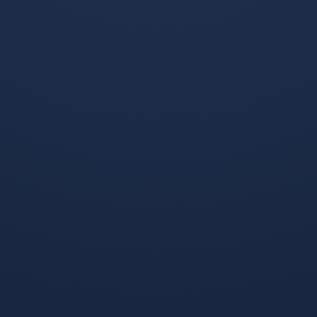
赛阶段。
终场哨响,达米安与劳塔罗相拥庆祝的画面，被路透社配
文：“俱乐部的纽带，国家的荣耀”，而在开罗，有球迷举起标
语：“我们不是在输给意大利，我们是在输给国际米兰。”
这场2026年的焦点战,或许预示着一个新时代的开端：俱乐部
不再是国家队的“人才供应商”，而正在成为塑造国家队战术灵
魂的母体，当国际米兰的蓝色浪潮吞没埃及法老，足球世界
看到了未来——俱乐部的印记，或许比国籍的颜色更深刻。
正如《米兰体育报》次日头版所写：“亚平宁的胜利，米兰城
的基因。”世界杯的草坪上，生长出的已是俱乐部足球深耕多
年的体系之根。
相关文章