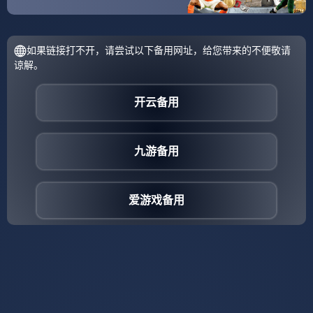
意大利的第三个进球，正是由国米系球员完成——巴斯托尼
长传，劳塔罗斜插，迪马尔科后点包抄，整个过程如训练般
流畅。
数据背后的身份错位
全场比赛,意大利控球率62%，射门18比6，角球9比2，但更