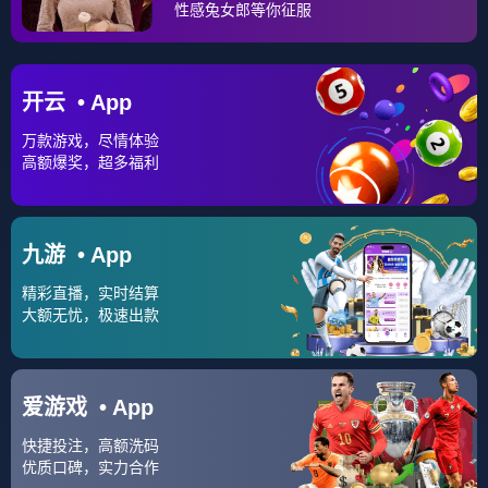
型，而是一个诡异的4-3-3变阵，塔雷米没有顶在锋线，而是
回撤到中场与后卫线之间的“真空地带”，这个位置,刚好卡在波
兰后腰与中后卫之间的缝隙里。
波兰人愣住了，他们准备的战术手册里，没有“如何防守一个
不在禁区的前锋”这一章。
全场压制的第一个信号在第12分钟到来
，塔雷米在中圈弧顶
接球，做出一个向右侧分球的假动作，却用脚后跟将球磕向
身后，那个动作像极了泰拳里的“转身肘击”——隐蔽、致命，
左后卫萨拉齐心领神会，插上后传中，波兰中卫冒顶,后点包
抄的队友头球稍稍偏出。
但这只是开胃菜。
真正的压制从第28分钟开始
，波兰人试图用中场的身体优势
强行推进，但泰国队采用了一种极其罕见的防守策略：他们