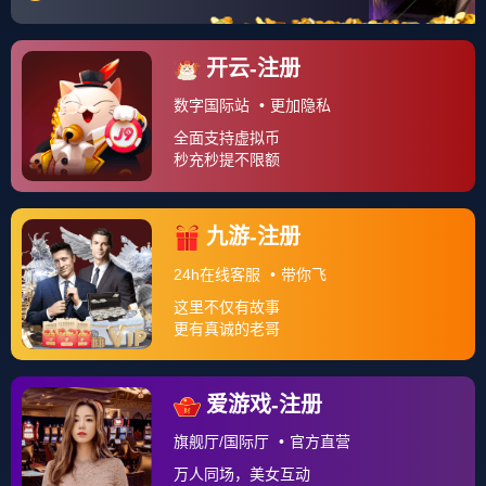
泰国的生存法则
波兰人带着傲慢走进球场，他们的平均身高比泰国高出近10
厘米，定位球是他们的核武器，边路传中是他们的常规弹
道，媒体赛前分析几乎一边倒：泰国唯一的希望是保住平局,
然后祈祷在弱旅身上拿分。
但泰国队的更衣室里，悬挂着一幅标语：“大象不怕蚂蚁，但
蚂蚁能钻透大象的鼻子。”——主教练用这句泰国民谚敲打着
每一个球员的神经。
比赛过程：塔雷米的“迷宫战术”与
波兰的崩溃
哨声响起后，人们发现泰国队排出的不是惯用的防守反击阵