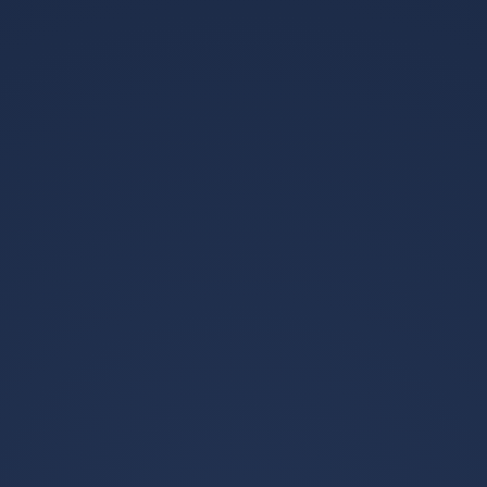
波兰的崩溃发生在下半场第54分钟
，泰国队前场任意球，看
似要直接吊入禁区，塔雷米却突然跑向裁判，做出“需要换
人”的手势，就在波兰人注意力分散的一瞬，他的队友快发任
意球，将球塞入肋部，塔雷米瞬间转身抹过防守,单刀破门。
1-0，这个进球的精妙之处不在技术，而在心理学——塔雷米