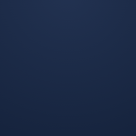
组惊天
开云体育APP下载-德布劳内的
开云体育登录-伯尔尼的救赎，
碎葡萄
孤勇，2026世界杯C组，一记
当苏亚雷斯的牙齿咬碎命运的
义唯一
传球撕裂匈牙利的铁幕
枷锁
026
开云体育入口-唯一之战，202
开云体育官网-当足球超越地
，突尼
6世界杯C组，德国战车碾碎樱
缘，2026世界杯G组焦点战，
克斯一
花，迪亚斯临场封神
费利克斯临场变阵导演印度史
诗级逆转美国