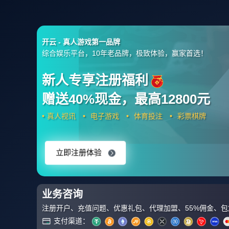
首页
赛程与积分
正文
首页
赛程与积分
新
开云体育app-丹麦羽毛球队
的简单介绍
开云
阅读：885
2025-10-23 00:00:36
评论：0
军陈昌杰－1981第一届世界运动会羽毛球男子单打
－1990年世界杯单打冠军，1989和1992年香港
国公开赛男单冠军，97年中国公开赛瑞士公开赛
2023年丹麦羽毛球公开赛Super 750的签表已
宇奇中国将对阵伍家朗中国香港2 李诗沣中国将对阵
泓阳中国将对阵斯里坎特·兰加。
不过既然开始了，作为球迷也可以好好欣赏，毕竟