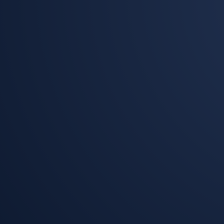
开云体育APP下载-沙漠之狮的
开云体育-2026世界杯D
独白，当努涅斯在A组撕开唯
变局，罗马尼亚铁骑踏
一的裂痕—2026世界杯摩洛哥
牙，哈兰德一己之力定
对阵罗马尼亚的战术革命
开云sport-孤城铁壁，摩洛哥
开云体育-宿命的回响，2
在世界杯关键积分战中如何以
世界杯重现历史性对决
唯一之道压制芬兰
斯强硬完胜丹麦，费利
发表评论
战封神