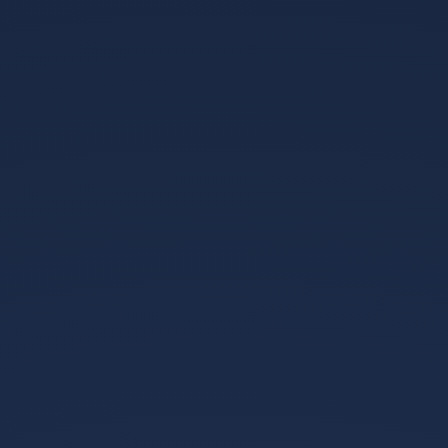
2011年8月28日2011/12赛季英格兰足球超级联赛第3轮
曼联主场8比2大胜阿森纳。鲁尼上演帽子戏法，阿什利-扬梅
开二度，维尔贝克、纳尼和朴智星也各入一球。沃尔科特和
范佩西进球为阿森纳挽回颜面。
这是两队交锋史上的最大分差和单场最多进球，也是曼
联自1995年3月9比0大胜伊普斯维奇后在单场比赛中打入的
最大进球数；这是阿森纳自1896年乙级联赛0比8输给罗浮堡
之后再度单场丢掉8球，也是阿森纳115年来的最惨痛失利，
温格执教阿森纳15年来的最大败仗。
范佩西梅开二度