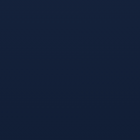
本泽马上阵依旧未能拯救皇马
梅策尔德形同虚设
1 2009年国王杯 艾科坎4-0皇马
2009年10月28日2009-10赛季西班牙国王杯首轮首回合
比赛，皇马客场挑战西丙球队艾科坎。卡西利亚斯、卡卡、
阿隆索等多名主力球员轮休，没有随队前往客场。上半场第1
6分钟主队由博尔哈在首开纪录，第22分钟，皇马后卫阿贝罗
阿自摆乌龙，第40分钟，埃尔内斯托再次羞辱银河战舰；下
半场第52分钟，博尔哈梅开二度。最终艾科坎将0-4的比分保
持到了终场，而近来状态低迷的皇马爆出国王杯首轮最大冷