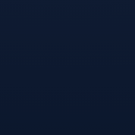
开云体育入口-红魔破浪，亚洲之
开云体育在线-当死亡之组没有退
光暂熄，2026世界杯F组巅峰对
路，2026世界杯，孙兴慜的最后
决，比利时铁骑碾碎泰国奇迹，吉
一舞与豪门的血色黎明
鲁以王者之姿定义永恒
开云体育官网-北欧风暴席卷南亚
开云体育在线-火种与星条旗，20
雄狮，托纳利导演G组生死战，挪
26，京多安在美利坚的加冕礼
威极限险胜印度
开云体育入口-2026世界杯，当印
开云体育官网-（候选）
度铁骑碾碎童话，贝林厄姆引领的
豪门默契暗藏新秩序