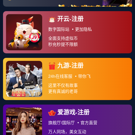
2011年10月24日2011/12赛季英格兰足球超级联赛曼联
主场1比6负于曼城，巴洛特利和哲科双双梅开二度，阿圭罗
和戴维-席尔瓦各入一球。埃文斯在下半场伊始被红牌罚下，
弗莱彻进球为曼联挽回颜面。曼联联赛主场19场连胜和25场
不败均被终结，曼城8胜1平保持不败继续领跑。
这场比赛成就了“为什么总是我”的巴洛特利，巴神进球不
多，但这场比赛在老特拉福德梅开二度，曼联遭遇1930年来
主场最大比分失利。2011-2012赛季曼城双杀曼联，最终凭借
净胜球优势首夺英超冠军，而这场比赛就拿到5个净胜球。
温格看不下去了