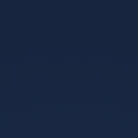
鲁尼上演帽子戏法
6 2011年曼联 8-2 阿森纳