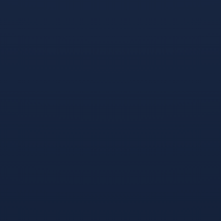
心蒂亚戈-席尔瓦和内马尔，但没人会想到巴西如此惨。前29
分钟连丢5球，179秒之内被狂灌4球，最终1-7惨败，巴西球
迷在哭泣，整个巴西都在哭泣。巴西从未在世界杯上丢7球，
也从未在正式比赛中丢7球。1-7惨败，巴西遭遇世界杯最惨
失利，史上最耻辱惨败，这是一场世纪惨案！
赛后巴西媒体《环球体育》评论：“耻辱性的一场惨败！
如果你的孩子将来不知道今夜发生了什么，希望可以通过互
联网让他知道，这一天的贝洛奥里藏特，米内罗竞技场发生
了什么。”
德国媒体《图片报》评论：“谢谢，我们爱你们！面对东
道主、五次世界冠军巴西，德国队疯狂送出7比1的胜利。我
们所有人都会告诉孩子们，这一夜发生的伟大一幕，这是永
载史册的一天。”