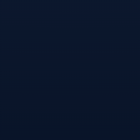
开云体育app-黑马啸聚2026，塞
开云体育登录-橙衣之困，2026世
尔维亚闪电战击碎瑞士，拉什福德
界杯D组生死战，葡萄牙战术压制
演绎攻守转换美学
荷兰，阿诺德领军奏凯
发表评论