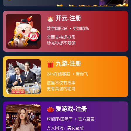
4月3日下午，中超第三轮倒数第二场比赛展开厮杀，长
春亚泰坐镇主场迎战来访的天津泰达。由于这两支球队今年
投入并不算大，可以算是今年中超的平民球队，因此比赛也
不是很受球迷的关注。
但出人意料的是，两队却把这场平民对决演变成一场进
球大战，全场比赛总共打进8粒进球，可称得上是一场进球盛
宴。而双方你来我往交替领先，还有中超新赛季首个帽子戏
法的诞生，也让本场比赛成为本轮的一场经典之战。
两队此前的比赛都没有取得胜利，尤其是主队长春亚泰
遭遇开季两连败，因此对本场比赛更是求胜心切。比赛第27
分钟，亚泰的当家射手莫雷诺接蒋哲开出的角球头球攻门得