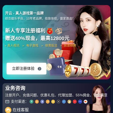
首页
新闻与资讯
正文
开云体育登录-V5绝杀Misfits，Viper完成帽子戏法
开云
阅读：378
2025-11-25 00:15:53