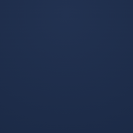
落后的天津队并没有放弃，相反这时候还有英雄站了出
来，他就是外援约万诺维奇！第73分钟，瓦格纳开出前场任
意球，宋振瑜出击失误，约万诺维奇头球吊射破门得手，3-
3，泰达第三次将比分扳平！
好戏还在后头，第84分钟，相同的戏码再次上演。瓦格
纳开出的前场任意球造成混战，约万诺维奇在小禁区内抢点
得手，3-4，泰达反超了比分！
正当所有人都以为本场比赛将以泰达的惊天大翻盘结束
时，比赛的最后时刻再次出现了新的剧情。第88分钟，亚泰
队的范晓冬在禁区内左脚抽射，刚刚还是泰达队进球功臣的
赞纳迪内解围出现失误造成了乌龙，4-4，最终这粒戏剧化的
进球为本场比赛画上句号，双方各取一分，握手言和。