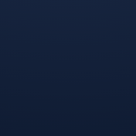
组，当比利时用体系碾碎泰国，萨
决，比利时铁骑碾碎泰国奇迹，吉
内如何让世界看见自己的影子
鲁以王者之姿定义永恒
开云体育在线-当死亡之组没有退
开云体育官网-北欧风暴席卷南亚
路，2026世界杯，孙兴慜的最后
雄狮，托纳利导演G组生死战，挪
一舞与豪门的血色黎明
威极限险胜印度
开云体育在线-火种与星条旗，20
开云体育入口-2026世界杯，当印
26，京多安在美利坚的加冕礼
度铁骑碾碎童话，贝林厄姆引领的
豪门默契暗藏新秩序