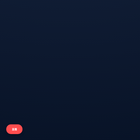
提交评论
关于我们
寻求报道
投稿须知
商务合作
版权申明
联系我们
Powered By
Z-BlogPHP
Theme By
前端老白