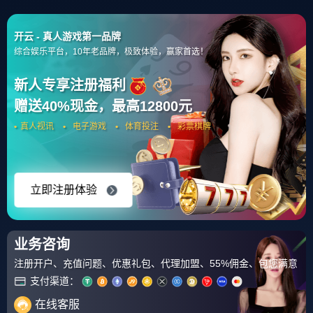
首页
球迷竞猜
正文
开云体育入口-C9强势TSM，Oner爆发神勇
开云
阅读：439
2025-11-15 11:35:25
最后一个联赛冠军的诞生， TSM，成功以3:1击败老对手
C9，再次登顶NALCS。