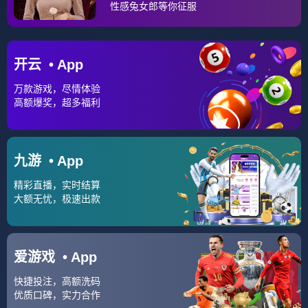
3：1击败C9。优秀的竞技状态宣布他们对于这次的S6势在必
得。TSM中不止有Bjergson、大师兄，他们的团队氛围，团
队的组成也是他们成就这个完美夏季赛的关键。今年的S6，
或许，不仅是老对手LCK赛区，今年的两个LCS赛区的实力
我们不容少视。
本次系列赛的MVP是TSM的打野选手Svenskeren。
随着TSM夺得夏季赛冠军，北美LCS的第二张门票归属
也产生了，CLG（积分优势）。
谁会成为 NALCS第三种子，IMT？C9？还是TL？NV？
让我们共同期待。