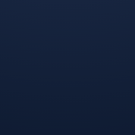
开云体育中国-致命一击的独白，
开云体育在线-唯一的神话，当哈
当久保建英在2026世界杯E组书写
兰德在突尼斯与伊拉克的世界杯争
加纳的荣耀与波兰的悲歌
冠战中写下永恒
开云体育平台APP-这是一篇为您
开云体育在线-宿命的博弈，2026
定制的、带有强烈叙事张力和唯一
世界杯H组关键战，桑巴压制波斯
性视角的文章
铁骑，德布劳内一锤定音
开云体育平台APP-绝境中的黄金
开云体育入口-钢铁与荆棘，2026
连线，2026世界杯D组关键战，葡
世界杯生死战，坎塞洛的铁血答卷
萄牙逆转罗马尼亚，苏亚雷斯带队
如何碾碎韩国荣光
发表评论
取胜的默契密码