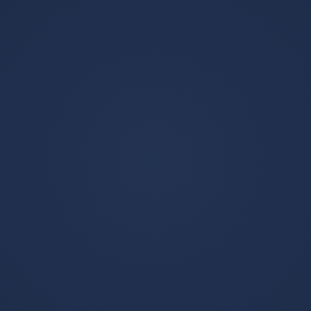
决定性时刻出现在第68分钟。
马里队后场断球后经过简洁传
递，球来到中线附近的克瓦拉茨赫利亚脚下，面对上前逼抢
的对手，他先是一个轻盈的拉球转身，随后开始沿左路推
进，在吸引两名防守队员夹击时，他突然将球横向一拨，变
向内切——这正是他闻名足坛的招牌线路，尽管所有防守人
都知道他要内切，但下一步的不可预测性才是其恐怖之处，
只见他先是佯装起脚远射，骗得一名后卫抬腿封堵，随即利
用这细微的空隙，衔接了一个极快的左脚扣球，晃开角度，
在禁区弧顶右侧，用他并不常用的右脚抽出一记贴地斩，球
像精确制导的导弹一样，穿过人群，直窜球门右下死角，守
门员视线受阻，反应不及,只能目送皮球入网。
这个进球，是个人能力对僵局的终极破解。
它打破了场上沉
闷的平衡，也彻底击垮了委内瑞拉队久攻不下已然焦躁的心