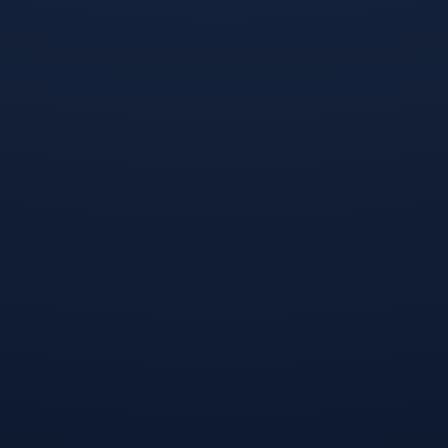
开云体育APP下载-德布劳内的孤
开云体育登录-伯尔尼的救赎，当
勇，2026世界杯C组，一记传球撕
苏亚雷斯的牙齿咬碎命运的枷锁
裂匈牙利的铁幕
开云sport-孤城铁壁，摩洛哥在世
开云体育-宿命的回响，2026世界
界杯关键积分战中如何以唯一之道
杯重现历史性对决，突尼斯强硬完
压制芬兰
胜丹麦，费利克斯一战封神
开云体育入口-唯一之战，2026世
开云体育官网-当足球超越地缘，2
界杯C组，德国战车碾碎樱花，迪
026世界杯G组焦点战，费利克斯
亚斯临场封神
临场变阵导演印度史诗级逆转美国
发表评论