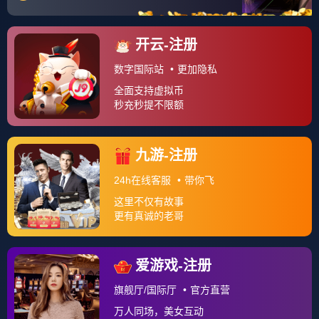
赛前，舆论焦点集中于两队截然不同的足球哲学，来自西非
的马里队，近年来以坚韧的防守、强悍的身体对抗和严明的
战术纪律著称，他们像精密运转的机器，步步为营，而委内
瑞拉队则继承了南美足球灵动的血脉，依赖前场小范围传
切、个人突破以及即兴发挥，渴望用风暴般的进攻摧毁对
手，比赛哨声响起后，人们预想中的激烈对攻并未出现,马里
队主教练显然做了极具针对性的布置。