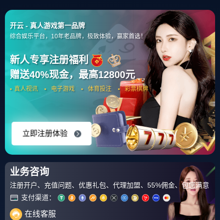
首页
赛程与积分
正文
开云体育APP下载-高山静默压制南美风暴，克瓦拉茨
赫利亚一锤定音
开云
阅读：234
2026-04-04 11:15:38
一场被外界渲染为“矛盾之争”的友谊赛——马里钢铁防线对决
委内瑞拉南美飓风——最终以一种出人意料又情理之中的方
式落下帷幕，比分牌上定格着1:0，但过程远比结果更具说服
力，马里队用他们纪律严明的整体防守，筑起了一座沉默移
动的高山，将委内瑞拉队赖以成名的激情与创造力消弭于无
形，而决定这场沉闷消耗战胜负天平的那颗砝码，正是凭借
超凡个人能力闪耀全场的克瓦拉茨赫利亚，他如同暗夜中唯
一的灯塔，用一记石破天惊的“克瓦拉式”内切破门，诠释了何
为真正的“关键先生”。