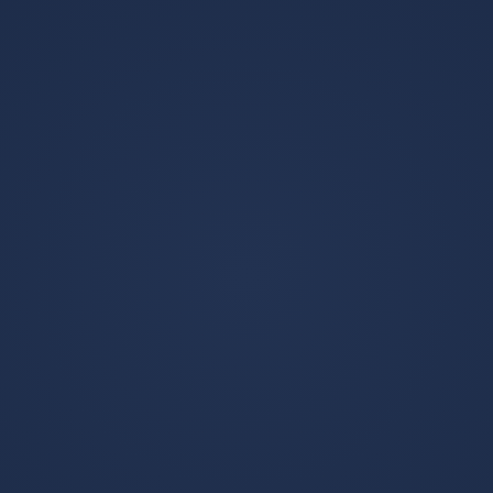
就在凯恩创造历史的同时,安哥拉国家足球队在罗安达主场迎
来了一场特殊对决：对阵意大利劲旅罗马俱乐部，这场友谊
赛旨在为非洲青少年体育基金筹款，却意外成为安哥拉足球
的里程碑，面对拥有哲科和佩莱格里尼的罗马，安哥拉队以3-
0的比分完胜，前锋格尔森·达拉上演帽子戏法，赛后，安哥拉
总统发表贺电，称这是“国家精神的胜利”，而罗马主帅穆里尼
奥则幽默地表示：“也许我们应该邀请凯恩来踢足球——他似
乎在所有领域都能赢。”