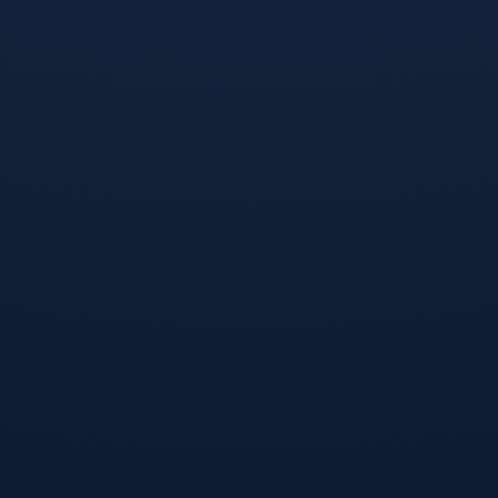
开云体育在线-唯一的夜
开云体育官网-当英雄从神坛坠
落，2026世界杯八分之一决赛，
奥地利用钢铁意志击碎阿根廷的冠
军梦，姆巴佩却成最耀眼孤星
开云体育官网-当桑巴舞步撞上澳
开云体育-孤注一掷的绝杀，当喀
洲铁幕，佩德里封神之夜，2026
麦隆的呼吸与坎塞洛的脚尖，在2
世界杯的宿命轮回
026世界杯C组凝固成永恒
开云体育中国-冰与火的对决，20
开云体育-唯一性的碰撞，2026世
26世界杯，奥地利复仇之战，拉
界杯G组，英格兰血洗挪威，阿方