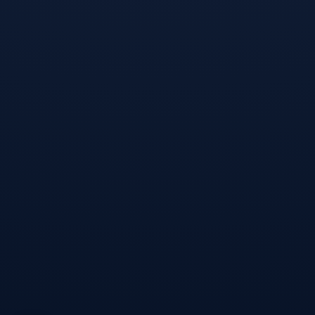
什福德闪耀冰原
索·戴维斯孤星闪耀
发表评论
提交评论
关于我们
寻求报道
投稿须知
商务合作
版权申明
联系我们