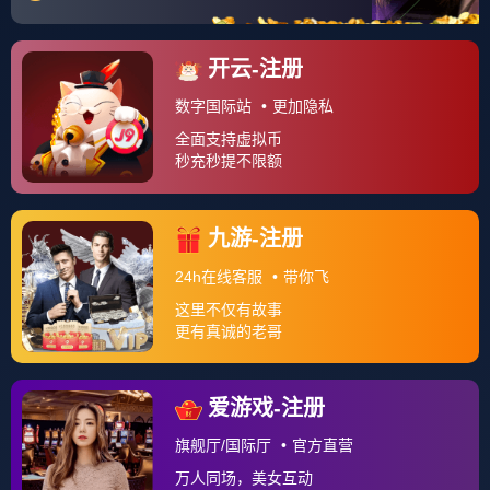
的稳定，球离开指尖，划破球馆上空凝滞的、几乎令人窒息
的空气，空心入网，那不是一次投篮，那是一次宣言，一次
将拳王金腰带砸在擂台中央的铿锵巨响，落地，他没有任何
庆祝，只是用那双深不见底的眼睛，扫过勇士的替补席，下
巴微微扬起,仿佛在丈量一片刚刚被他命名为疆土的地域。
逆转的齿轮，从那一刻开始,以雷霆万钧之势倒转。
就在几分钟前，比赛的剧本还攥在勇士手中，写得流畅而华
丽，库里用他魔术师般的手腕，一次次将三分箭矢从不可思
议的角度送入网窝，每一次命中都引来客场球迷区一小片金
色的、心满意足的叹息，勇士的传切行云流水，皮球在五个
人手中闪电般传导，寻找着爵士防线上每一个微不可查的裂
隙，他们仿佛在用篮球编写一首复杂的赋格曲，轻灵、跳
跃、充满智性的愉悦，而爵士，像一头被群狼戏耍的巨熊，