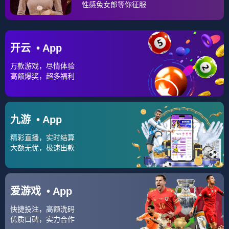
脚步沉重，应对迟缓，分差被一点点拉开，绝望，像盐湖城
夜晚的寒气,悄无声息地浸透了每个主场球迷的骨髓。
但爵士的血液里，流淌着落基山脉的粗粝与坚韧，他们开始
用身体说话，用肌肉碰撞的闷响，回应勇士精妙的乐章，防
守强度陡然提升，每一次换防都如同齿轮的精准咬合，每一