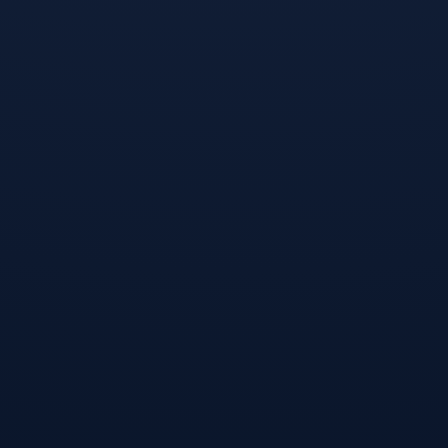
洲铁幕，佩德里封神之夜，2026
麦隆的呼吸与坎塞洛的脚尖，在2
世界杯的宿命轮回
026世界杯C组凝固成永恒
开云体育中国-冰与火的对决，20
开云体育-唯一性的碰撞，2026世
26世界杯，奥地利复仇之战，拉
界杯G组，英格兰血洗挪威，阿方
什福德闪耀冰原
索·戴维斯孤星闪耀
发表评论