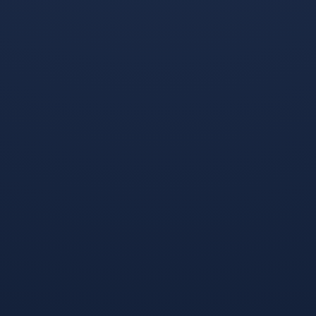
相关文章
开云体育在线-逆转之日，当星条
开云体育在线-里斯本上空的风
旗撕碎三狮防线，贝林厄姆的独角
暴，当安第斯之鹰撕裂黄金一代的
戏为何沦为徒劳
荣光