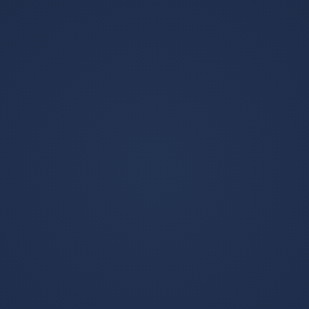
8、惨言后悔入籍 在东京奥运赛前，张本智和多次对外表示，
自己将会在东京奥运会击败中国队，拿到金牌，“东京奥运会
将会是日本人登上第一的宝座，此言足以吊足了一帮有日寇
野心的余孽胃口，可在7月27日，东京奥运会乒乓球项目男子
单打项目18决赛，张本智和总比分34不敌斯洛文尼亚选手约
尔季奇，输球后，更。
9、不过平心而论，这样的成绩还算不错，别忘了，他才17岁
如果再想想他之前取得的成绩，2018年获得总决赛单打冠
军，打破了赛事记录，成为该项赛事最年轻的冠军得主，去
年世界杯获得亚军，又给日本队带来了惊喜更为关键的是，