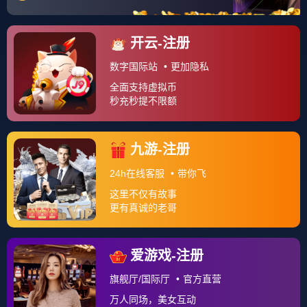
的技术流传统与快速传切的基因，他们如同炽热的龙舌兰，
试图用节奏与技巧的火焰去融化一切，而芬兰，这支北欧劲
旅，在近年来的崛起中，始终带着一股冷静、高效、如冰川
般坚硬的足球哲学。
当“强强对话”真正展开时，所有人都低估了芬兰的“寒冷”究竟
能有多致命。
战术拆解：芬兰的“完胜”并非偶然
比分是一面镜子,折射出的是战术执行力的巨大鸿沟，芬兰的
完胜，绝非运气使然，而是一场现代足球空间争夺战的教科
书级演绎。