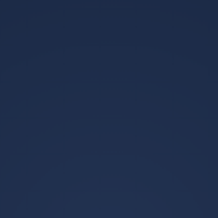
种超脱于比赛本身的“病毒式”表现，成为了本场比赛独一无二
的注脚。
齐耶赫的“闪耀”具有多重维度：
在场外，他是焦点
：赛前各大媒体、评论员与球迷都
在高度讨论齐耶赫上一轮对阵强敌时的神级表现，本
场比赛的焦点从战术博弈部分地转移到了这位球星的
状态上，他是否能在即将到来的下一场比赛中延续神
奇？这种“期待中的闪耀”先于比赛本身，为整场对决增
添了独特的戏剧张力。
在数据上，他是标杆
：即便在看台上观看这场芬兰对
墨西哥的比赛，齐耶赫的“闪光点”也从未远离，转播镜
头多次切向他——他正在座位上仔细研究芬兰的防守
体系，这种职业精神被解读为“闪耀”，赛后，有评论员