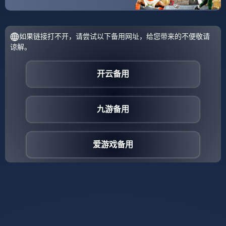
断球后，利用墨西哥防线前压后的巨大身后空间，打出一记
记精准的长传身后，这并非简单的“开大脚”，而是经过精心设
计的转移与反跑，芬兰前锋的速度与冲击力，在墨西哥高大
但转身偏慢的中卫面前，成为了最致命的武器。
墨西哥的失误与无力
：墨西哥并非不努力，但他们在面对这
种极度体系化的北欧压迫时，暴露了技术足球的脆弱性，个
人盘带在陷入包围圈后迅速丢失球权，传切配合在芬兰的紧
密阵型前找不到缝隙，墨西哥的“烈火”未能点燃任何攻势，反
而在芬兰的“冰海”中窒息。
齐耶赫：从“球星”到“现象”的升华
如果说芬兰的胜利是团队足球的光芒,那么在这场强强对话中
最耀眼的个人，当属摩洛哥球星——哈基姆·齐耶赫，虽然他
的祖国并未直接参与这场北欧与中美洲的对话，但他却以一