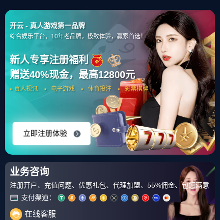
首页
直播回放
正文
开云体育APP下载-寒冰烈焰，2026世界杯，芬兰以完
美风暴击穿墨西哥，齐耶赫独舞成绝唱
开云
阅读：191
2026-06-14 00:00:30
2026年的盛夏,当全世界的目光聚焦于北美大陆，一场看似“不
对等”的对决却在世界杯小组赛的赛场上上演，不是传统豪门
的正面交锋，却因其战术层面的极致反差与个人英雄主义的
璀璨绽放，成为了本届赛事迄今为止最具唯一性的强强对
话。
当“北欧冰原”遭遇“中美洲烈火”
赛前,媒体习惯于将这场比赛定性为“风格迥异的碰撞”，墨西
哥，这支中北美及加勒比地区的传统霸主，拥有着令人艳羡