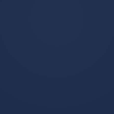
打趣道：“芬兰的胜利，是对齐耶赫下一轮对手的一个
完美警告。”
在象征意义上，他是“唯一”
：在一个强调团队至上的
时代，一个球星的名字能如此与一场并不直接相关的
史诗级对话绑定，这本身就具有极强的话题性，人们
提到“芬兰完胜墨西哥”，必然会紧跟着一句“这为齐耶
赫的闪耀铺平了道路”，他的光芒，如同夜空中最亮的
那颗星，照亮了这场在北美洲“冰与火之歌”中的战术奇
观。
一场定义了“唯一性”的比赛
2026世界杯的这场“强强对话”，之所以成为唯一，不仅因为它
意外地以北欧球队的“完胜”收场，更因为它在一个宏大的叙事