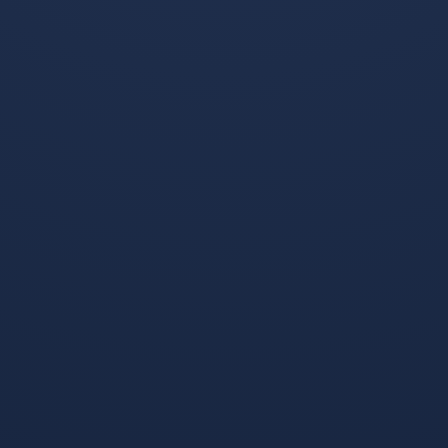
框架下，完美融合了“冷门”、“战术革命”与“超级球星的个人魅
力”。
芬兰用一场如同北极光般冷峻、梦幻又无可争议的胜利，向
世界宣告：在最高水平舞台上，纪律、体系与执行力可以撕
碎一切华丽的技术外衣，而齐耶赫，即便不在场上，却以他
的存在感，证明了现代足球世界中，个人英雄主义依然是凝
聚一切奇迹的火种。
当终场哨响,比分牌上的数字成为永恒，人们记住的不仅是芬
兰的冰风暴吞噬了墨西哥的烈火，更是齐耶赫的名字，以最
独特的方式，与这场不可思议的胜利永远交织在了一起。