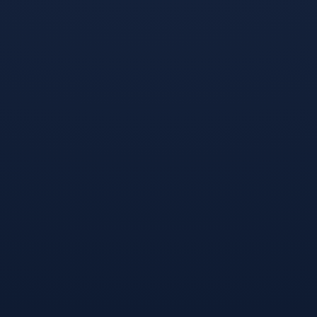
开云体育在线-逆转之日，当星条
开云体育在线-里斯本上空的风
旗撕碎三狮防线，贝林厄姆的独角
暴，当安第斯之鹰撕裂黄金一代的
戏为何沦为徒劳
荣光
开云体育在线-唯一的夜
开云体育官网-当英雄从神坛坠
落，2026世界杯八分之一决赛，
奥地利用钢铁意志击碎阿根廷的冠
军梦，姆巴佩却成最耀眼孤星
开云体育官网-当桑巴舞步撞上澳
开云体育-孤注一掷的绝杀，当喀
洲铁幕，佩德里封神之夜，2026
麦隆的呼吸与坎塞洛的脚尖，在2
世界杯的宿命轮回
026世界杯C组凝固成永恒