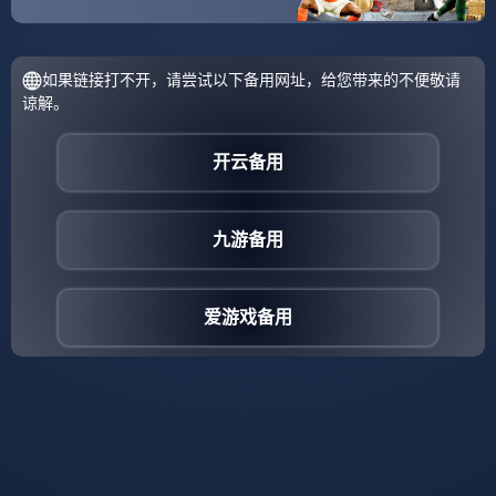
一盘未丢第13次。
相关文章
开云体育APP下载-沙漠之狮的独
开云体育-2026世界杯D组惊天变
白，当努涅斯在A组撕开唯一的裂
局，罗马尼亚铁骑踏碎葡萄牙，哈
痕—2026世界杯摩洛哥对阵罗马
兰德一己之力定义唯一
尼亚的战术革命
开云体育APP下载-德布劳内的孤
开云体育登录-伯尔尼的救赎，当
勇，2026世界杯C组，一记传球撕
苏亚雷斯的牙齿咬碎命运的枷锁
裂匈牙利的铁幕