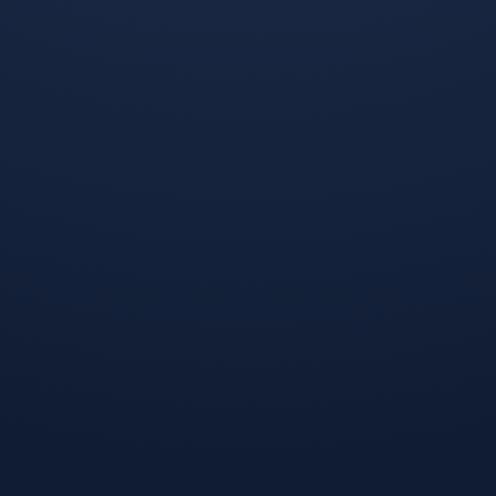
开云sport-孤城铁壁，摩洛哥在世
开云体育-宿命的回响，2026世界
界杯关键积分战中如何以唯一之道
杯重现历史性对决，突尼斯强硬完
压制芬兰
胜丹麦，费利克斯一战封神
开云体育入口-唯一之战，2026世
开云体育官网-当足球超越地缘，2
界杯C组，德国战车碾碎樱花，迪
026世界杯G组焦点战，费利克斯
亚斯临场封神
临场变阵导演印度史诗级逆转美国
发表评论