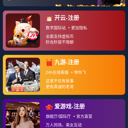
其他比赛中，5号种子卢布列夫先丢一盘下，46646162逆转
战胜德尔波内斯，19号种子辛纳爆冷13不敌福乔维奇首轮出
局穆雷3；高芙作为新科武网冠军，3号种子高芙是WTA年终
总决赛的卫冕冠军，也是近20年来最年轻的总决赛单打冠军
本赛季，高芙在法网夺。