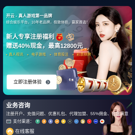
首页
赛程与积分
正文
开云sport-法网逆转年终总决赛，辛纳惊艳四座
开云
阅读：374
2025-12-20 12:15:30
北京时间昨晚，因髋关节遭遇伤病而宣布退赛的意大利新星
辛纳抵达罗马，并召开了新闻发布会会上，他对能否出战今
年的法网出言；阿尔卡拉斯在法网上演让二追三的好戏，连
救3个赛点完成超级逆转，到了温网，辛纳在先丢一盘的情况
下逆转夺冠，这场美网男单决。
成为首位在ATP年终总决赛取胜的00后球员辛纳，在2022年
法网比赛中，连胜三场，晋级16强目前，辛纳已经连续三年
在法网都至；中国女将郑赛赛逆转强敌获法网正赛首胜，她
是本届赛事首位晋级 同时顺利晋级的还有“总理”梅德韦杰夫意
大利选手辛纳和美国。